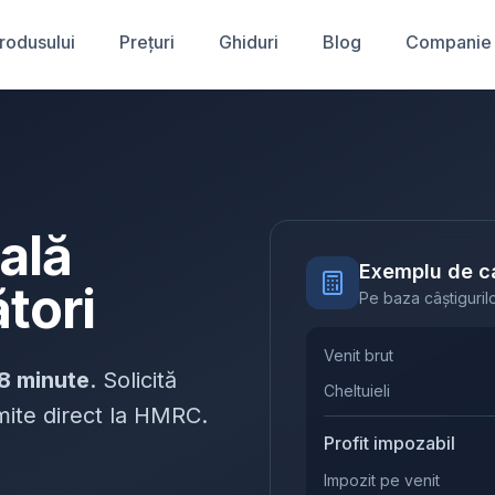
produsului
Prețuri
Ghiduri
Blog
Companie
cală
Exemplu de ca
tori
Pe baza câștigurilo
Venit brut
8 minute
. Solicită
Cheltuieli
rimite direct la HMRC.
Profit impozabil
Impozit pe venit