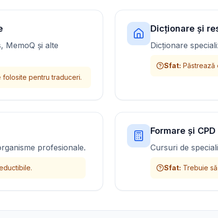
e
Dicționare și r
, MemoQ și alte
Dicționare special
Sfat
:
Păstrează c
 folosite pentru traduceri.
Formare și CPD
organisme profesionale.
Cursuri de special
ductibile.
Sfat
:
Trebuie să 