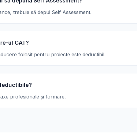
ii să depună Self Assessment?
lance, trebuie să depui Self Assessment.
re-ul CAT?
ducere folosit pentru proiecte este deductibil.
deductibile?
taxe profesionale și formare.