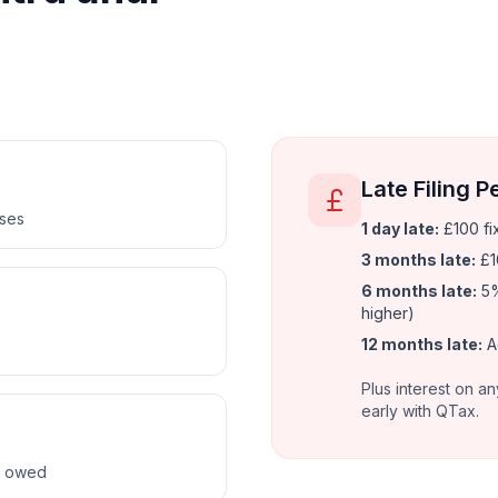
Late Filing P
nses
1 day late:
£100 fi
3 months late:
£1
6 months late:
5%
higher)
12 months late:
A
Plus interest on an
early with QTax.
ax owed