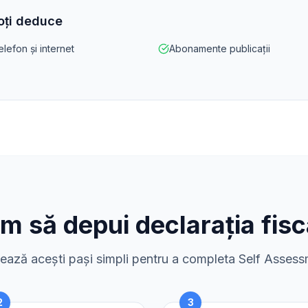
poți deduce
elefon și internet
Abonamente publicații
m să depui declarația fisc
ază acești pași simpli pentru a completa Self Asses
2
3