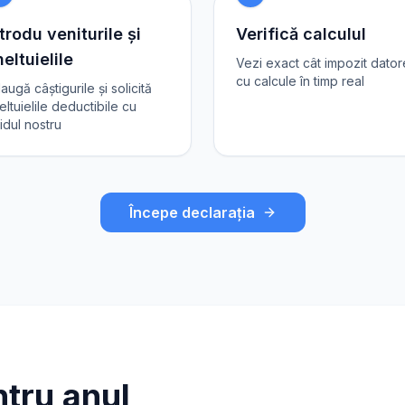
trodu veniturile și
Verifică calculul
eltuielile
Vezi exact cât impozit dator
cu calcule în timp real
augă câștigurile și solicită
eltuielile deductibile cu
idul nostru
Începe declarația
tru anul