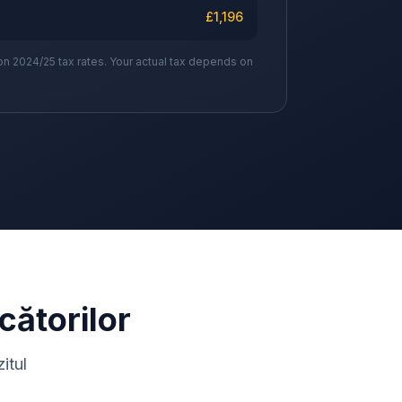
£
1,196
on 2024/25 tax rates. Your actual tax depends on
cătorilor
itul