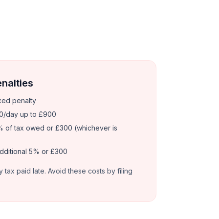
enalties
xed penalty
0/day up to £900
 of tax owed or £300 (whichever is
dditional 5% or £300
y tax paid late. Avoid these costs by filing