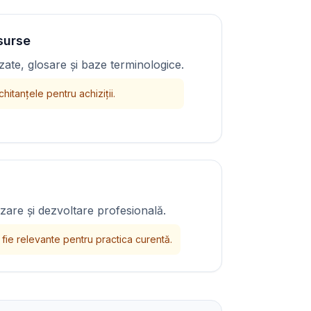
esurse
izate, glosare și baze terminologice.
hitanțele pentru achiziții.
izare și dezvoltare profesională.
fie relevante pentru practica curentă.