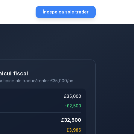
Începe ca sole trader
lcul fiscal
r tipice ale traducătorilor
£
35,000
/an
£
35,000
-£
2,500
£
32,500
£
3,986