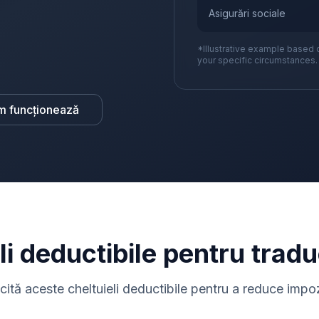
Asigurări sociale
*Illustrative example based 
your specific circumstances.
m funcționează
li deductibile pentru tradu
icită aceste cheltuieli deductibile pentru a reduce impoz