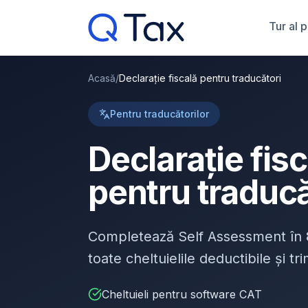
Tur al 
Acasă
/
Declarație fiscală pentru traducători
Pentru traducătorilor
Declarație fis
pentru traducă
Completează Self Assessment în
toate cheltuielile deductibile și t
Cheltuieli pentru software CAT