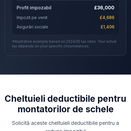
Profit impozabil
£
36,000
Impozit pe venit
£
4,686
Asigurări sociale
£
1,406
*Illustrative example based on 2024/25 tax rates. Your actual
tax depends on your specific circumstances.
Cheltuieli deductibile pentru
montatorilor de schele
Solicită aceste cheltuieli deductibile pentru a