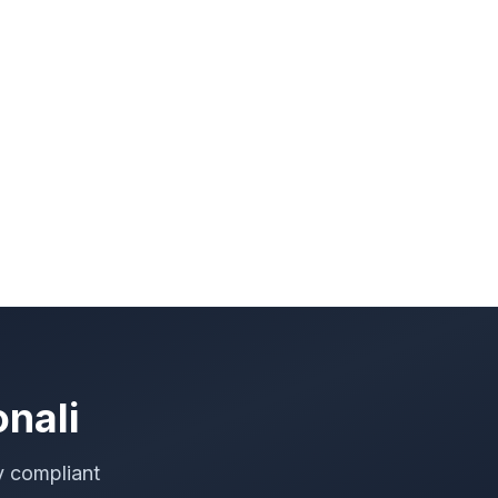
onali
y compliant