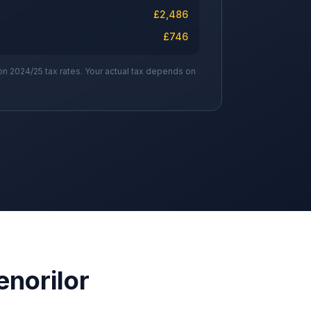
£
2,486
£
746
on 2024/25 tax rates. Your actual tax depends on
enorilor