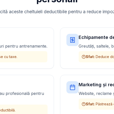
icită aceste cheltuieli deductibile pentru a reduce impoz
Echipamente d
ouri pentru antrenamente.
Greutăți, saltele, 
se cu taxe.
Sfat
:
Deduce doa
Marketing și r
sau profesională pentru
Website, reclame ș
Sfat
:
Păstrează 
ductibilă.