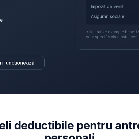
Impozit pe venit
Asigurări sociale
re
*Illustrative example based 
your specific circumstances.
m funcționează
eli deductibile pentru antr
personali