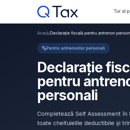
Tur al 
Acasă
/
Declarație fiscală pentru antrenori person
Pentru antrenorilor personali
Declarație fis
pentru antreno
personali
Completează Self Assessment în
toate cheltuielile deductibile și t