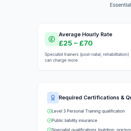
Essentia
Average Hourly Rate
£
25
– £
70
Specialist trainers (post-natal, rehabilitation)
can charge more
Required Certifications & Q
Level 3 Personal Training qualification
Public liability insurance
Specialist qualifications (nutrition, pre/po