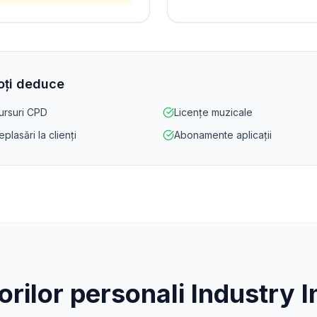
poți deduce
ursuri CPD
Licențe muzicale
plasări la clienți
Abonamente aplicații
orilor personali
Industry I