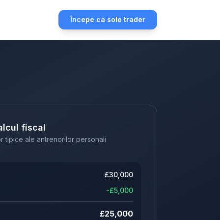
Începe ca sole trader
lcul fiscal
r tipice ale antrenorilor personali
£
30,000
-£
5,000
£
25,000