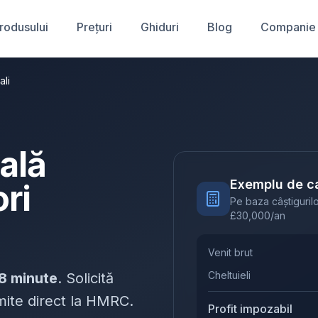
produsului
Prețuri
Ghiduri
Blog
Companie
ali
cală
Exemplu de ca
ri
Pe baza câștigurilo
£
30,000
/an
Venit brut
Cheltuieli
8 minute
. Solicită
rimite direct la HMRC.
Profit impozabil