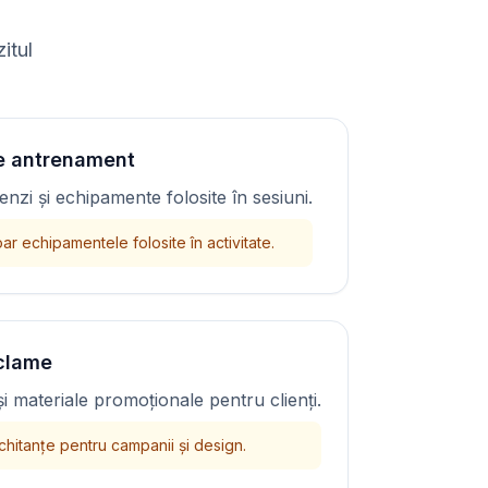
itul
e antrenament
benzi și echipamente folosite în sesiuni.
r echipamentele folosite în activitate.
eclame
i materiale promoționale pentru clienți.
chitanțe pentru campanii și design.