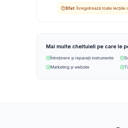
Sfat
:
Înregistrează toate lecțiile c
Mai multe cheltuieli pe care le 
Întreținere și reparații instrumente
S
Marketing și website
T