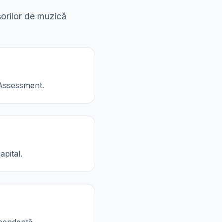
sorilor de muzică
f Assessment.
apital.