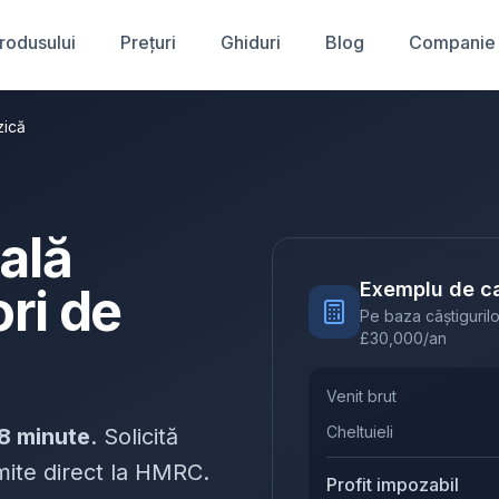
produsului
Prețuri
Ghiduri
Blog
Companie
zică
cală
Exemplu de ca
ri de
Pe baza câștigurilo
£
30,000
/an
Venit brut
Cheltuieli
8 minute
. Solicită
rimite direct la HMRC.
Profit impozabil