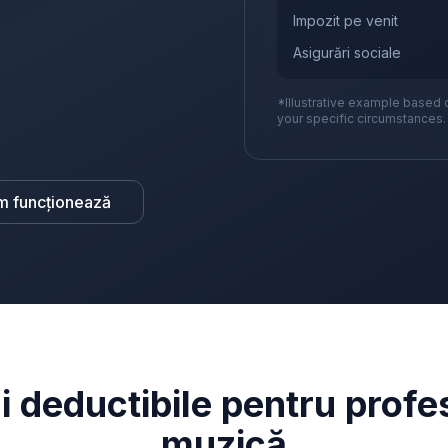
Impozit pe venit
Asigurări sociale
*Illustrative example based 
your specific circumstances.
m funcționează
i deductibile pentru profe
muzică