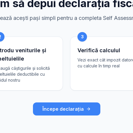
m să depui declarația fisc
ază acești pași simpli pentru a completa Self Asses
2
3
trodu veniturile și
Verifică calculul
eltuielile
Vezi exact cât impozit dator
cu calcule în timp real
augă câștigurile și solicită
eltuielile deductibile cu
idul nostru
Începe declarația