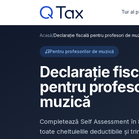
Tur al 
Acasă
/
Declarație fiscală pentru profesori de mu
Pentru profesorilor de muzică
Declarație fis
pentru profeso
muzică
Completează Self Assessment în
toate cheltuielile deductibile și t