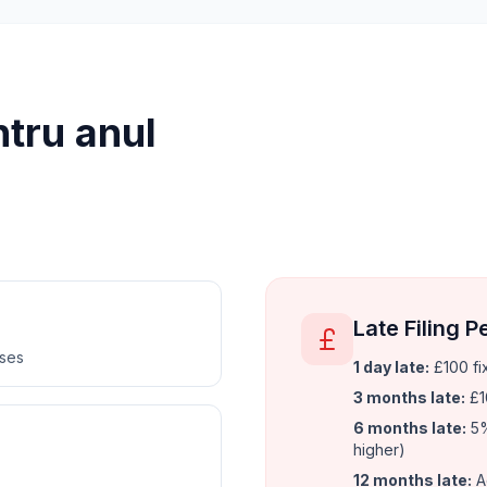
tru anul
Late Filing P
nses
1 day late:
£100 fi
3 months late:
£1
6 months late:
5%
higher)
12 months late:
A