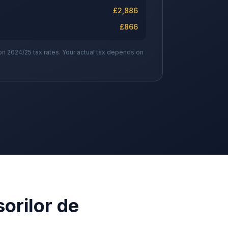
£
2,886
£
866
on 2024/25 tax rates. Your actual tax depends on
sorilor de