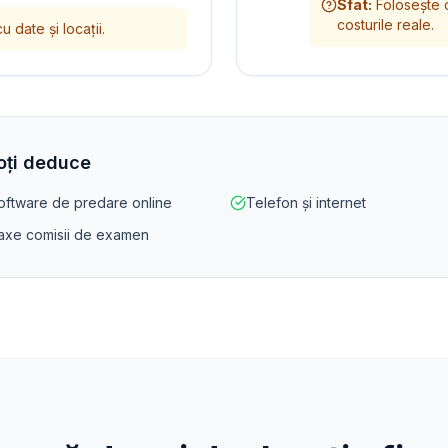
Sfat
:
Folosește c
costurile reale.
u date și locații.
poți deduce
oftware de predare online
Telefon și internet
axe comisii de examen