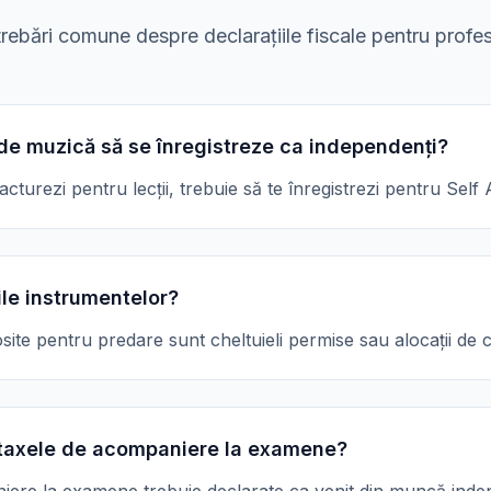
trebări comune despre declarațiile fiscale pentru profe
 de muzică să se înregistreze ca independenți?
acturezi pentru lecții, trebuie să te înregistrezi pentru Sel
le instrumentelor?
site pentru predare sunt cheltuieli permise sau alocații de c
 taxele de acompaniere la examene?