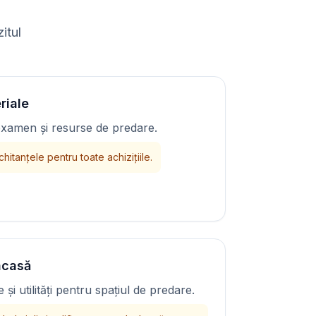
itul
eriale
e examen și resurse de predare.
hitanțele pentru toate achizițiile.
acasă
 și utilități pentru spațiul de predare.