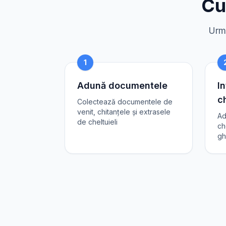
Cu
Urme
1
Adună documentele
In
ch
Colectează documentele de
venit, chitanțele și extrasele
Ad
de cheltuieli
ch
gh