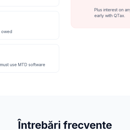
Plus interest on an
early with QTax.
ax owed
 must use MTD software
Întrebări frecvente