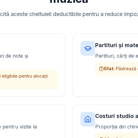
icită aceste cheltuieli deductibile pentru a reduce impoz
Partituri și mat
i de note și
Partituri, cărți d
Sfat
:
Păstrează c
eligibile pentru alocații
Costuri studio 
 pentru vizite la
Proporția din chirie