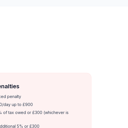
enalties
xed penalty
0/day up to £900
 of tax owed or £300 (whichever is
dditional 5% or £300