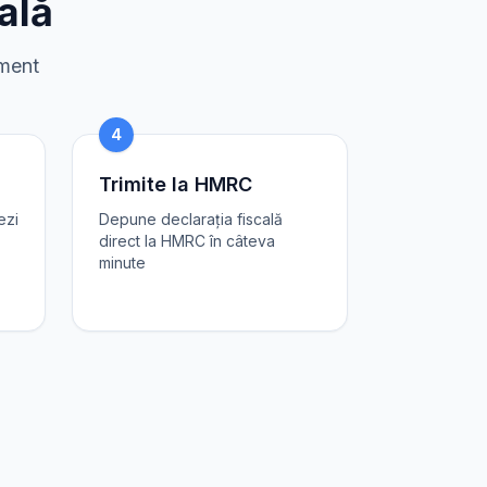
ală
sment
4
Trimite la HMRC
ezi
Depune declarația fiscală
direct la HMRC în câteva
minute