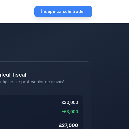
Începe ca sole trader
lcul fiscal
r tipice ale profesorilor de muzică
£
30,000
-£
3,000
£
27,000