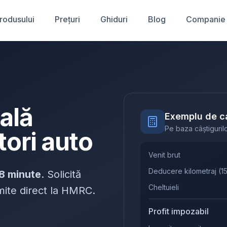
produsului
Prețuri
Ghiduri
Blog
Companie
cală
Exemplu de ca
Pe baza câștigurilor
tori auto
Venit brut
Deducere kilometraj
(
1
8 minute
. Solicită
Cheltuieli
rimite direct la HMRC.
Profit impozabil