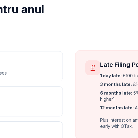
tru anul
Late Filing P
nses
1 day late:
£100 fi
3 months late:
£1
6 months late:
5%
higher)
12 months late:
A
Plus interest on an
early with QTax.