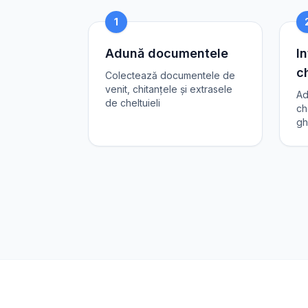
1
Adună documentele
In
ch
Colectează documentele de
venit, chitanțele și extrasele
Ad
de cheltuieli
ch
gh