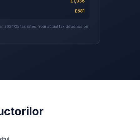
£
1,936
£
581
on 2024/25 tax rates. Your actual tax depends on
uctorilor
itul