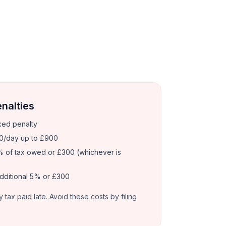
enalties
xed penalty
0/day up to £900
 of tax owed or £300 (whichever is
dditional 5% or £300
y tax paid late. Avoid these costs by filing