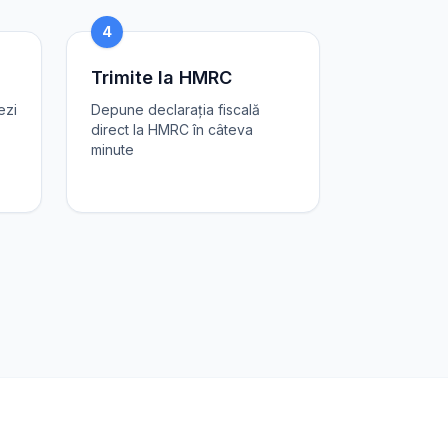
4
Trimite la HMRC
ezi
Depune declarația fiscală
direct la HMRC în câteva
minute