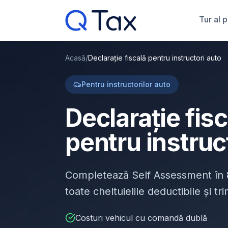
Tur al 
Acasă
/
Declarație fiscală pentru instructori auto
Pentru instructorilor auto
Declarație fis
pentru instruc
Completează Self Assessment în
toate cheltuielile deductibile și t
Costuri vehicul cu comandă dublă