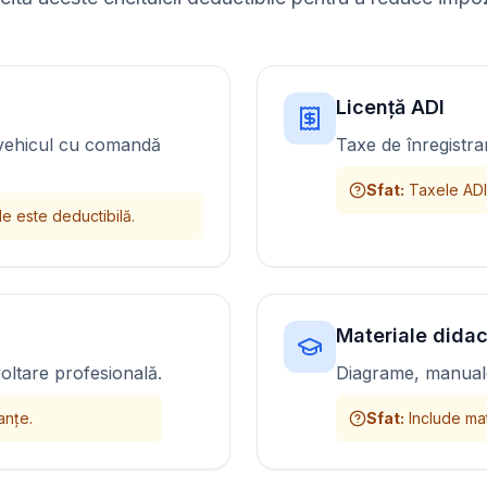
Licență ADI
e vehicul cu comandă
Taxe de înregistra
Sfat
:
Taxele ADI
le este deductibilă.
Materiale didac
oltare profesională.
Diagrame, manuale
anțe.
Sfat
:
Include mat