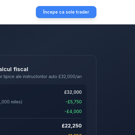
Începe ca sole trader
lcul fiscal
 tipice ale instructorilor auto
£
32,000
/an
£
32,000
5,000
miles)
-£
5,750
-£
4,000
£
22,250