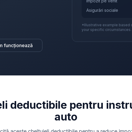
Impozit pe venit
Asigurări sociale
*Illustrative example based 
your specific circumstances.
m funcționează
li deductibile pentru instr
auto
icită aceste cheltuieli deductibile pentru a reduce impoz