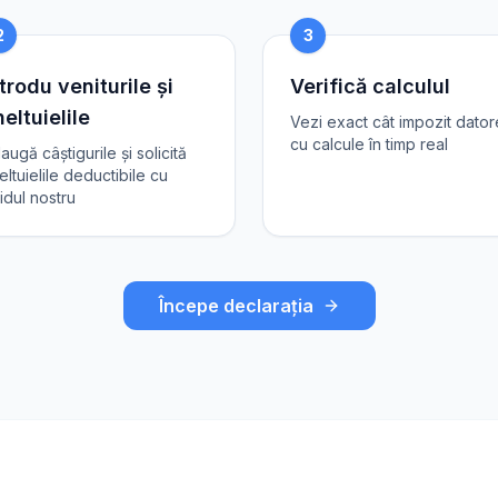
2
3
trodu veniturile și
Verifică calculul
eltuielile
Vezi exact cât impozit dator
cu calcule în timp real
augă câștigurile și solicită
eltuielile deductibile cu
idul nostru
Începe declarația