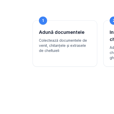
1
Adună documentele
In
ch
Colectează documentele de
venit, chitanțele și extrasele
Ad
de cheltuieli
ch
gh