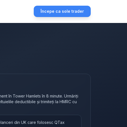
Începe ca sole trader
ent în Tower Hamlets în 8 minute. Urmăriți
heltuielile deductibile și trimiteți la HMRC cu
eelanceri din UK care folosesc QTax