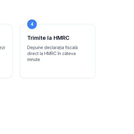
4
Trimite la HMRC
ezi
Depune declarația fiscală
direct la HMRC în câteva
minute