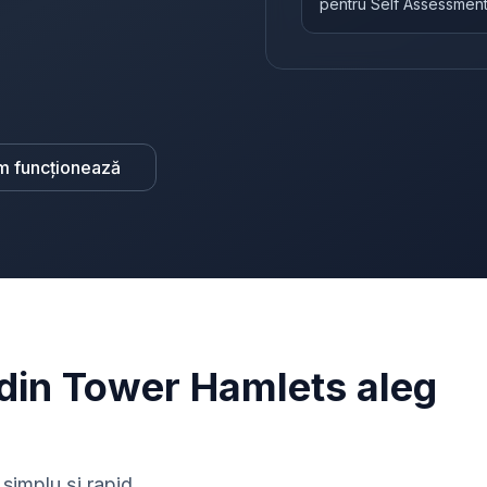
pentru Self Assessmen
m funcționează
 din Tower Hamlets aleg
simplu și rapid.