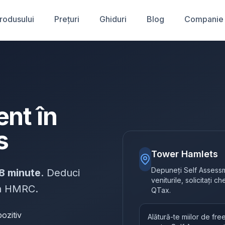
produsului
Prețuri
Ghiduri
Blog
Companie
nt în
s
Tower Hamlets
Depuneți Self Assessm
8 minute
. Deduci
veniturile, solicitați c
 la HMRC.
QTax.
ozitiv
Alătură-te miilor de fr