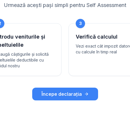
Urmează acești pași simpli pentru Self Assessment
2
3
trodu veniturile și
Verifică calculul
eltuielile
Vezi exact cât impozit dator
cu calcule în timp real
augă câștigurile și solicită
eltuielile deductibile cu
idul nostru
Începe declarația