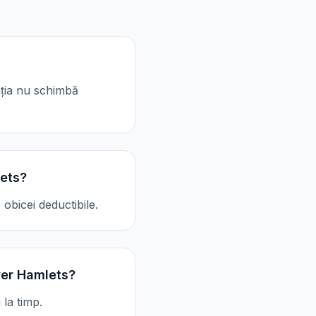
cația nu schimbă
lets?
obicei deductibile.
wer Hamlets?
 la timp.