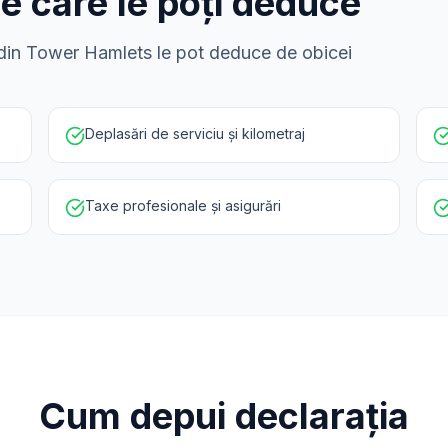
pe care le poți deduce
i din Tower Hamlets le pot deduce de obicei
Deplasări de serviciu și kilometraj
Taxe profesionale și asigurări
Cum depui declarația