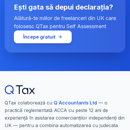
Ești gata să depui declarația?
Alătură-te miilor de freelanceri din UK care
folosesc QTax pentru Self Assessment
Începe gratuit
QTax colaborează cu
Q Accountants Ltd
— o
practică reglementată ACCA cu peste 12 ani de
experiență în asistarea comercianților independenți din
UK — pentru a combina automatizarea cu judecata