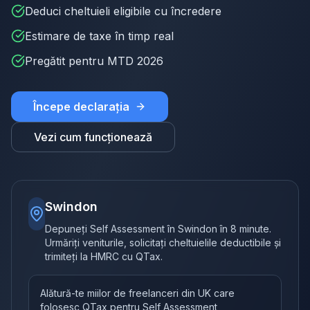
Deduci cheltuieli eligibile cu încredere
Estimare de taxe în timp real
Pregătit pentru MTD 2026
Începe declarația
Vezi cum funcționează
Swindon
Depuneți Self Assessment în Swindon în 8 minute.
Urmăriți veniturile, solicitați cheltuielile deductibile și
trimiteți la HMRC cu QTax.
Alătură-te miilor de freelanceri din UK care
folosesc QTax pentru Self Assessment