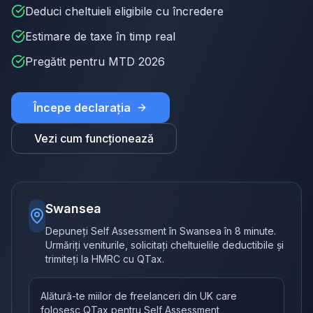
Deduci cheltuieli eligibile cu încredere
Estimare de taxe în timp real
Pregătit pentru MTD 2026
Începe declarația
Vezi cum funcționează
Swansea
Depuneți Self Assessment în Swansea în 8 minute.
Urmăriți veniturile, solicitați cheltuielile deductibile și
trimiteți la HMRC cu QTax.
Alătură-te miilor de freelanceri din UK care
folosesc QTax pentru Self Assessment