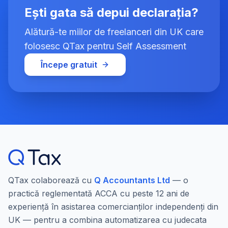
Ești gata să depui declarația?
Alătură-te miilor de freelanceri din UK care
folosesc QTax pentru Self Assessment
Începe gratuit
QTax colaborează cu
Q Accountants Ltd
— o
practică reglementată ACCA cu peste 12 ani de
experiență în asistarea comercianților independenți din
UK — pentru a combina automatizarea cu judecata