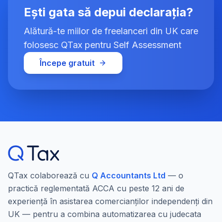
Ești gata să depui declarația?
Alătură-te miilor de freelanceri din UK care
folosesc QTax pentru Self Assessment
Începe gratuit
QTax colaborează cu
Q Accountants Ltd
— o
practică reglementată ACCA cu peste 12 ani de
experiență în asistarea comercianților independenți din
UK — pentru a combina automatizarea cu judecata