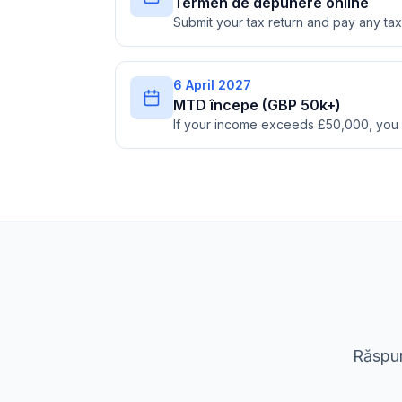
Termen de depunere online
Submit your tax return and pay any t
6 April 2027
MTD începe (GBP 50k+)
If your income exceeds £50,000, you
Răspun