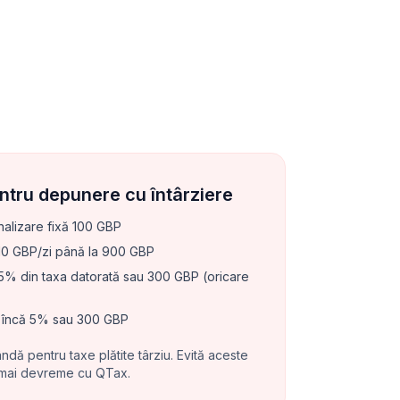
entru depunere cu întârziere
alizare fixă 100 GBP
0 GBP/zi până la 900 GBP
% din taxa datorată sau 300 GBP (oricare
încă 5% sau 300 GBP
dă pentru taxe plătite târziu. Evită aceste
 mai devreme cu QTax.