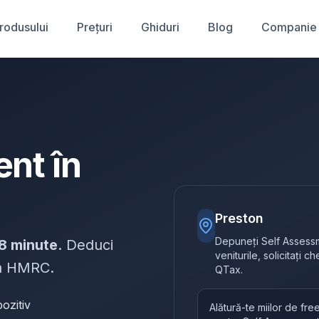
produsului
Prețuri
Ghiduri
Blog
Companie
nt în
Preston
Depuneți Self Assessme
8 minute
. Deduci
veniturile, solicitați c
 la HMRC.
QTax.
ozitiv
Alătură-te miilor de fr