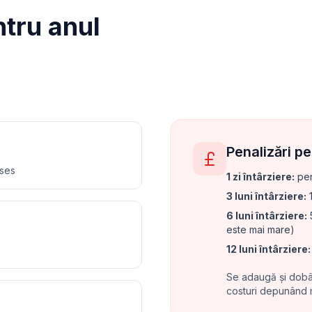
tru anul
Penalizări p
nses
1 zi întârziere
:
pen
3 luni întârziere
:
1
6 luni întârziere
:
5
este mai mare)
12 luni întârziere
:
Se adaugă și dobân
costuri depunând