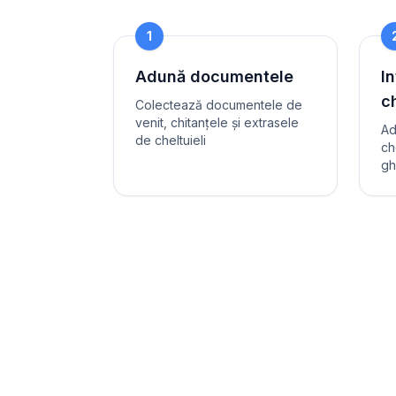
1
Adună documentele
In
ch
Colectează documentele de
venit, chitanțele și extrasele
Ad
de cheltuieli
ch
gh