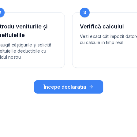
2
3
trodu veniturile și
Verifică calculul
eltuielile
Vezi exact cât impozit dator
cu calcule în timp real
augă câștigurile și solicită
eltuielile deductibile cu
idul nostru
Începe declarația