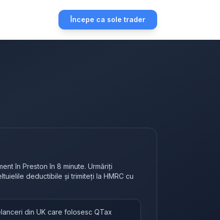
Începe ca sole trader
nt în Preston în 8 minute. Urmăriți
heltuielile deductibile și trimiteți la HMRC cu
eelanceri din UK care folosesc QTax