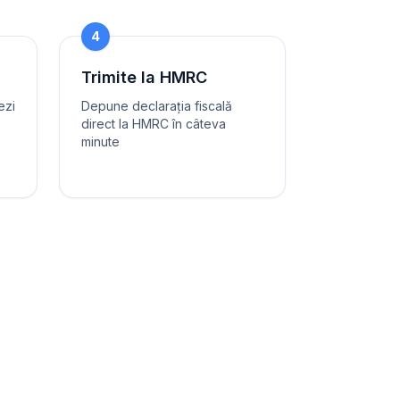
4
Trimite la HMRC
ezi
Depune declarația fiscală
direct la HMRC în câteva
minute