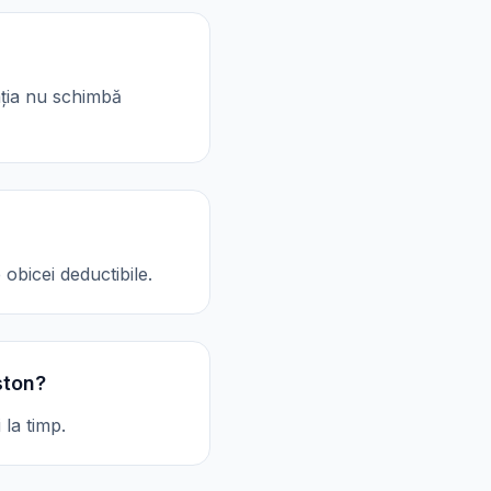
cația nu schimbă
obicei deductibile.
ston?
 la timp.