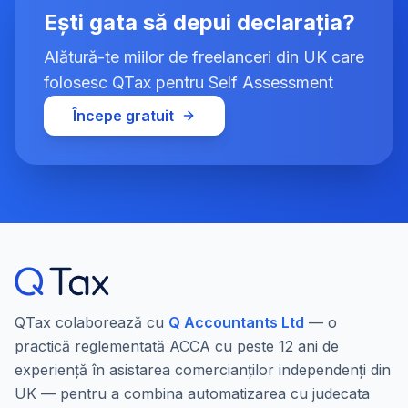
Ești gata să depui declarația?
Alătură-te miilor de freelanceri din UK care
folosesc QTax pentru Self Assessment
Începe gratuit
QTax colaborează cu
Q Accountants Ltd
— o
practică reglementată ACCA cu peste 12 ani de
experiență în asistarea comercianților independenți din
UK — pentru a combina automatizarea cu judecata