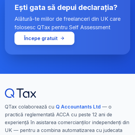
Ești gata să depui declarația?
Alătură-te miilor de freelanceri din UK care
folosesc QTax pentru Self Assessment
Începe gratuit
QTax colaborează cu
Q Accountants Ltd
— o
practică reglementată ACCA cu peste 12 ani de
experiență în asistarea comercianților independenți din
UK — pentru a combina automatizarea cu judecata