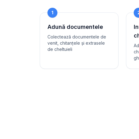
1
Adună documentele
In
ch
Colectează documentele de
venit, chitanțele și extrasele
Ad
de cheltuieli
ch
gh