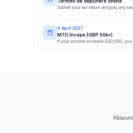
Termen de depunere online
Submit your tax return and pay any t
6 April 2027
MTD începe (GBP 50k+)
If your income exceeds £50,000, you
Răspuns