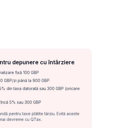
entru depunere cu întârziere
alizare fixă 100 GBP
0 GBP/zi până la 900 GBP
% din taxa datorată sau 300 GBP (oricare
încă 5% sau 300 GBP
dă pentru taxe plătite târziu. Evită aceste
 mai devreme cu QTax.