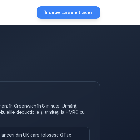
Începe ca sole trader
ent în Greenwich în 8 minute. Urmăriți
heltuielile deductibile și trimiteți la HMRC cu
eelanceri din UK care folosesc QTax