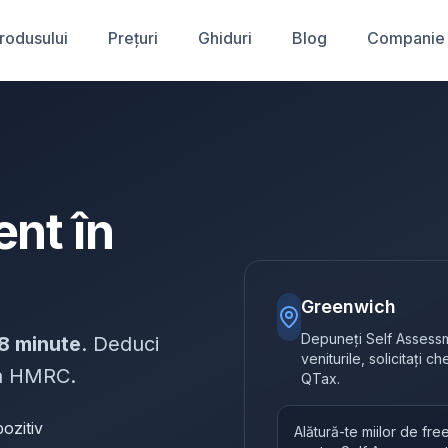
produsului
Prețuri
Ghiduri
Blog
Companie
nt în
Greenwich
Depuneți Self Assessm
8 minute
. Deduci
veniturile, solicitați c
 la HMRC.
QTax.
ozitiv
Alătură-te miilor de fr