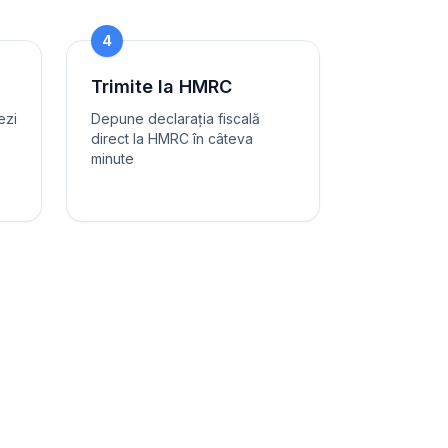
4
Trimite la HMRC
ezi
Depune declarația fiscală
direct la HMRC în câteva
minute