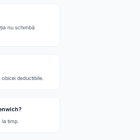
cația nu schimbă
obicei deductibile.
eenwich?
 la timp.