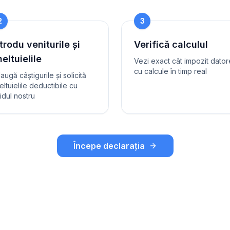
2
3
trodu veniturile și
Verifică calculul
eltuielile
Vezi exact cât impozit dator
cu calcule în timp real
augă câștigurile și solicită
eltuielile deductibile cu
idul nostru
Începe declarația