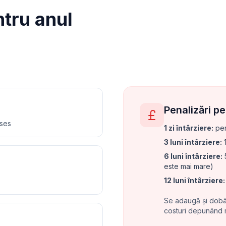
tru anul
Penalizări p
nses
1 zi întârziere
:
pen
3 luni întârziere
:
1
6 luni întârziere
:
5
este mai mare)
12 luni întârziere
:
Se adaugă și dobân
costuri depunând