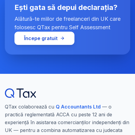
Ești gata să depui declarația?
Alătură-te miilor de freelanceri din UK care
folosesc QTax pentru Self Assessment
Începe gratuit
QTax colaborează cu
Q Accountants Ltd
— o
practică reglementată ACCA cu peste 12 ani de
experiență în asistarea comercianților independenți din
UK — pentru a combina automatizarea cu judecata