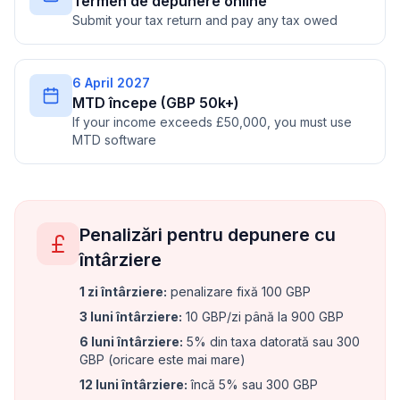
Termen de depunere online
Submit your tax return and pay any tax owed
6 April 2027
MTD începe (GBP 50k+)
If your income exceeds £50,000, you must use
MTD software
Penalizări pentru depunere cu
întârziere
1 zi întârziere
:
penalizare fixă 100 GBP
3 luni întârziere
:
10 GBP/zi până la 900 GBP
6 luni întârziere
:
5% din taxa datorată sau 300
GBP (oricare este mai mare)
12 luni întârziere
:
încă 5% sau 300 GBP