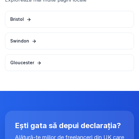
Bristol
Swindon
Gloucester
Ești gata să depui declarația?
Alătură-te miilor de freelanceri din UK care