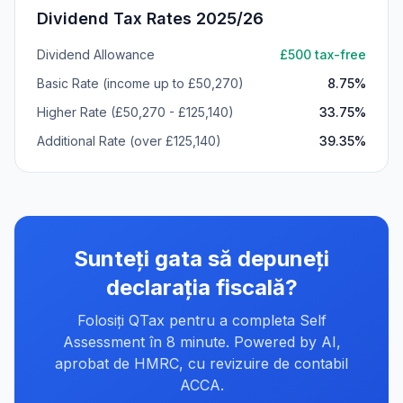
Dividend Tax Rates 2025/26
Dividend Allowance
£
500
tax-free
Basic Rate (income up to £
50,270
)
8.75%
Higher Rate (£
50,270
- £
125,140
)
33.75%
Additional Rate (over £
125,140
)
39.35%
Sunteți gata să depuneți
declarația fiscală?
Folosiți QTax pentru a completa Self
Assessment în 8 minute. Powered by AI,
aprobat de HMRC, cu revizuire de contabil
ACCA.